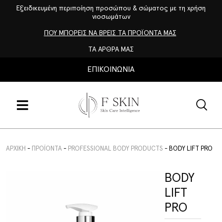
Εξειδικευμένη περιποίηση προσώπου & σώματος με τη χρήση
νιοσωμάτων
ΠΟΥ ΜΠΟΡΕΙΣ ΝΑ ΒΡΕΙΣ ΤΑ ΠΡΟΪΟΝΤΑ ΜΑΣ
ΤΑ ΑΡΘΡΑ ΜΑΣ
ΕΠΙΚΟΙΝΩΝΙΑ
ΑΡΧΙΚΉ
-
ΠΡΟΪΌΝΤΑ
-
PROFESSIONAL BODY PRODUCTS
-
BODY LIFT PRO
BODY
LIFT
PRO